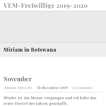
S
VEM-Freiwillige 2019-2020
k
i
p
t
o
c
o
n
Miriam in Botswana
t
e
n
t
November
Miriam Albrecht
30. November 2019
6 Comments
Wieder ist ein Monat vergangen und ich habe das
erste Viertel des Jahres geschafft.