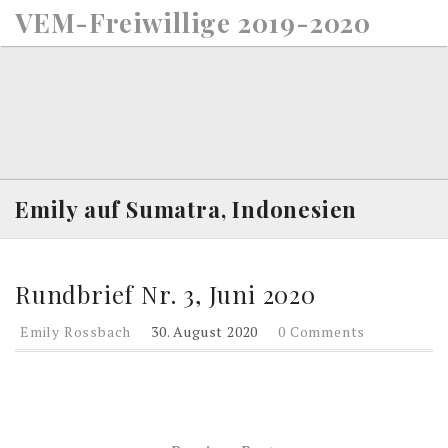
S
VEM-Freiwillige 2019-2020
k
i
p
t
o
c
o
n
Emily auf Sumatra, Indonesien
t
e
n
Rundbrief Nr. 3, Juni 2020
t
Emily Rossbach
30. August 2020
0 Comments