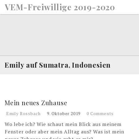
S
VEM-Freiwillige 2019-2020
k
i
p
t
o
c
o
n
Emily auf Sumatra, Indonesien
t
e
n
t
Mein neues Zuhause
Emily Rossbach
9. Oktober 2019
0 Comments
Wo lebe ich? Wie schaut mein Blick aus meinem
Fenster oder aber mein Alltag aus? Was ist mein