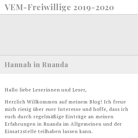
S
VEM-Freiwillige 2019-2020
k
i
p
t
o
c
o
n
Hannah in Ruanda
t
e
n
Hallo liebe Leserinnen und Leser,
t
Herzlich Willkommen auf meinem Blog! Ich freue
mich riesig über euer Interesse und hoffe, dass ich
euch durch regelmäßige Einträge an meinen
Erfahrungen in Ruanda im Allgemeinen und der
Einsatzstelle teilhaben lassen kann.