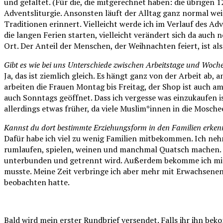
und gefaltet. (Für die, die mitgerechnet haben: die übrigen 1
Adventsliturgie. Ansonsten läuft der Alltag ganz normal wei
Traditionen erinnert. Vielleicht werde ich im Verlauf des A
die langen Ferien starten, vielleicht verändert sich da auch 
Ort. Der Anteil der Menschen, der Weihnachten feiert, ist als
Gibt es wie bei uns Unterschiede zwischen Arbeitstage und Woc
Ja, das ist ziemlich gleich. Es hängt ganz von der Arbeit a
arbeiten die Frauen Montag bis Freitag, der Shop ist auch a
auch Sonntags geöffnet. Dass ich vergesse was einzukaufen i
allerdings etwas früher, da viele Muslim*innen in die Mosche
Kannst du dort bestimmte Erziehungsform in den Familien erke
Dafür habe ich viel zu wenig Familien mitbekommen. Ich nehme
rumlaufen, spielen, weinen und manchmal Quatsch machen. Be
unterbunden und getrennt wird. Außerdem bekomme ich mit, 
musste. Meine Zeit verbringe ich aber mehr mit Erwachsenen
beobachten hatte.
Bald wird mein erster Rundbrief versendet. Falls ihr ihn be