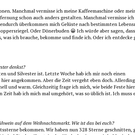
ionen. Manchmal vermisse ich meine Kaffeemaschine oder mein
tfernung schon auch anders gestalten. Manchmal vermisse ich
hendurch überkommen mich Gelüste nach bestimmten Lebensm
noppersriegel. Oder Dönerbuden 😀 Ich würde aber sagen, dass
es, was ich brauche, bekomme und finde ich. Oder ich entdecke 
ster denkst?
ten und Silvester ist. Letzte Woche hab ich mir noch einen
hier angekommen. Aber die Zeit vergeht eben doch. Allerding
hell und warm. Gleichzeitig frage ich mich, wie beide Feste hier
n Zeit hab ich mich mal umgehört, was so üblich ist. Ich muss 
Glühwein auf dem Weihnachtsmarkt. Wie ist das bei euch?
htssterne bekommen. Wir haben nun 328 Sterne geschnitten, 