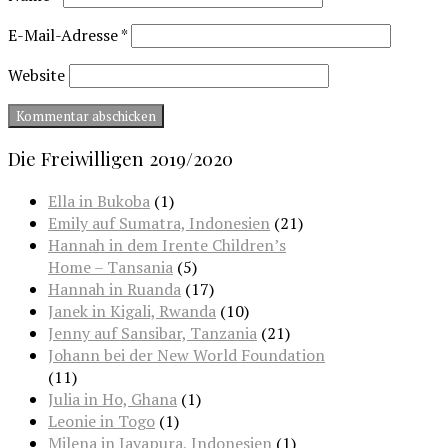
E-Mail-Adresse
*
Website
Die Freiwilligen 2019/2020
Ella in Bukoba
(1)
Emily auf Sumatra, Indonesien
(21)
Hannah in dem Irente Children’s
Home – Tansania
(5)
Hannah in Ruanda
(17)
Janek in Kigali, Rwanda
(10)
Jenny auf Sansibar, Tanzania
(21)
Johann bei der New World Foundation
(11)
Julia in Ho, Ghana
(1)
Leonie in Togo
(1)
Milena in Jayapura, Indonesien
(1)