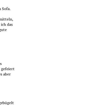
 Sofa.
itteln,
 ich das
gute
s
 gefeiert
es aber
gebügelt