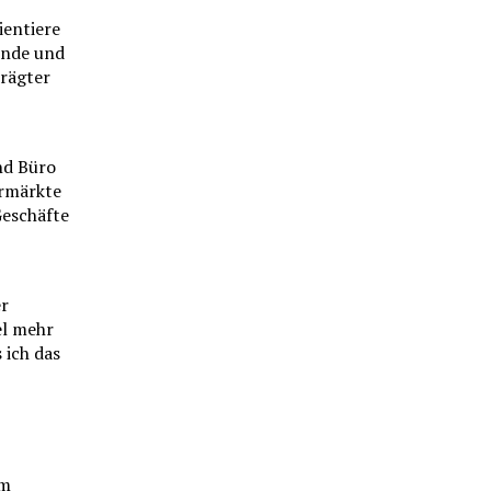
ientiere
Ende und
prägter
nd Büro
ermärkte
Geschäfte
er
el mehr
 ich das
im