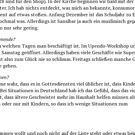
28 sind für den Shop). In der Kirche beginnen wir bald mit der
ter. Ich hab nichts entdeckt, was mich an bekannte, konsumor
dvent auf etwas stoßen. Anfang Dezember ist das Schuljahr zu 
nochmal was. Allerdings ist Sansibar ja auch ein muslimisch ge
o nur sehr gering.
henende?
b, an welchen Tagen man beschäftigt ist. Im Upendo-Workshop u
m Samstag geöffnet. Allerdings haben viele Geschäfte wie Sup
st also zum Glück nie so schlimm. Freitags schließen manche 
e gehen.
nnen?
 wahr, dass es in Gottesdiensten viel üblicher ist, dass Kind
i Situationen in Deutschland hab ich das Gefühl, dass das vi
dass ältere Geschwister mehr im Haushalt helfen müssen als
 oder nur mit Kindern, so dass ich wenige Situationen zum
kommen wollt und noch nicht auf der Liste steht oder etwas be