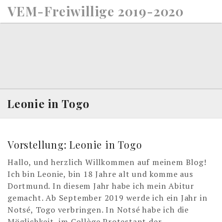
S
VEM-Freiwillige 2019-2020
k
i
p
t
o
c
o
n
Leonie in Togo
t
e
n
Vorstellung: Leonie in Togo
t
Hallo, und herzlich Willkommen auf meinem Blog!
Ich bin Leonie, bin 18 Jahre alt und komme aus
Dortmund. In diesem Jahr habe ich mein Abitur
gemacht. Ab September 2019 werde ich ein Jahr in
Notsé, Togo verbringen. In Notsé habe ich die
Möglichkeit, im Collège Protestant der